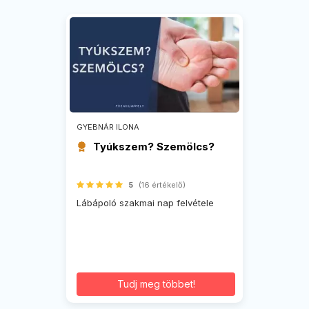
GYEBNÁR ILONA
Tyúkszem? Szemölcs?
5
(16 értékelő)
Lábápoló szakmai nap felvétele
Tudj meg többet!