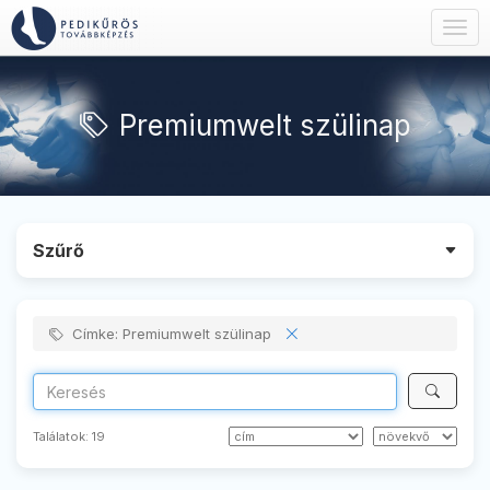
Togg
navig
Premiumwelt szülinap
Szűrő
Címke: Premiumwelt szülinap
Találatok:
19