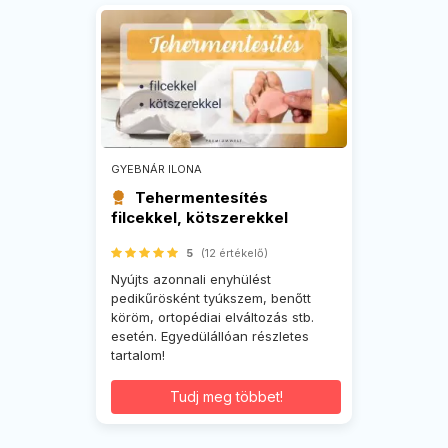
GYEBNÁR ILONA
Tehermentesítés
filcekkel, kötszerekkel
5
(12 értékelő)
Nyújts azonnali enyhülést
pedikűrösként tyúkszem, benőtt
köröm, ortopédiai elváltozás stb.
esetén. Egyedülállóan részletes
tartalom!
Tudj meg többet!