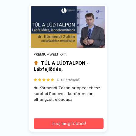
PREMIUMWELT KFT.
TÚL A LÚDTALPON -
Lábfejlődés,
lábdeformitások
5
(4 értékelő)
dr. Körmendi Zoltán ortopédsebész
korábbi Podowelt konferencián
elhangzott előadása
Tudj meg többet!