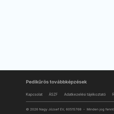
Pedikűrös továbbképzések
Kapcsolat
ÁSZF
Adatkezelési tájékoztató
© 2026 Nagy József EV, 60515768
Minden jog fennt