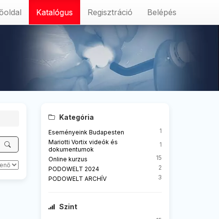
őoldal
Katalógus
Regisztráció
Belépés
Kategória
1
Eseményeink Budapesten
Mariotti Vortix videók és
1
dokumentumok
15
Online kurzus
2
PODOWELT 2024
3
PODOWELT ARCHÍV
Szint