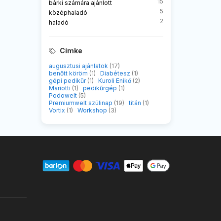
15
bárki számára ajánlott
5
középhaladó
2
haladó
Címke
augusztusi ajánlatok
(17)
benőtt köröm
(1)
Diabétesz
(1)
gépi pedikűr
(1)
Kuroli Enikő
(2)
Mariotti
(1)
pedikűrgép
(1)
Podowelt
(5)
Premiumwelt szülinap
(19)
titán
(1)
Vortix
(1)
Workshop
(3)