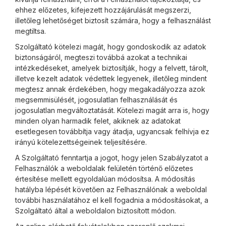
ehhez előzetes, kifejezett hozzájárulását megszerzi,
illetőleg lehetőséget biztosít számára, hogy a felhasználást
megtiltsa.
Szolgáltató kötelezi magát, hogy gondoskodik az adatok
biztonságáról, megteszi továbbá azokat a technikai
intézkedéseket, amelyek biztosítják, hogy a felvett, tárolt,
illetve kezelt adatok védettek legyenek, illetőleg mindent
megtesz annak érdekében, hogy megakadályozza azok
megsemmisülését, jogosulatlan felhasználását és
jogosulatlan megváltoztatását. Kötelezi magát arra is, hogy
minden olyan harmadik felet, akiknek az adatokat
esetlegesen továbbítja vagy átadja, ugyancsak felhívja ez
irányú kötelezettségeinek teljesítésére.
A Szolgáltató fenntartja a jogot, hogy jelen Szabályzatot a
Felhasználók a weboldalak felületén történő előzetes
értesítése mellett egyoldalúan módosítsa. A módosítás
hatályba lépését követően az Felhasználónak a weboldal
további használatához el kell fogadnia a módosításokat, a
Szolgáltató által a weboldalon biztosított módon.