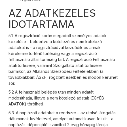
AZ ADATKEZELES
IDOTARTAMA
5.1. A regisztráció során megadott személyes adatok
kezelése - beleértve a kötelező és nem kötelező
adatokat is - a regisztrációval kezdődik és annak
kérelemre történő törléséig vagy a regisztráció
felhasználó általi törléséig tart. A regisztráció Felhasználó
általi törlésére, valamint Szolgáltató általi törlésére
bármikor, az Általános Szerződési Feltételekben (a
továbbiakban: ÁSZF) rögzített esetben és módon kerülhet
sor.
5.2 A felhasználó belépés után minden adatát
módosíthatja, illetve a nem kötelező adatait (EGYÉB
ADATOK) törölheti.
5.3. A naplózott adatokat a rendszer – az utolsó látogatás
dátumának kivételével, amelyet automatikusan felülír – a
naplózás időpontjától számított 2 évig hónapig tárolja.