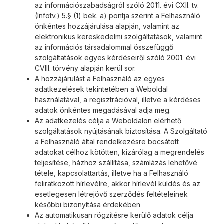
az információszabadságról szóló 2011. évi CXII. tv.
(Infotv.) 5.§ (1) bek. a) pontja szerint a Felhasználó
önkéntes hozzájárulása alapján, valamint az
elektronikus kereskedelmi szolgáltatások, valamint
az információs társadalommal összefüggő
szolgáltatások egyes kérdéseiről szóló 2001. évi
CVIII. törvény alapján kerül sor.
A hozzájárulást a Felhasználó az egyes
adatkezelések tekintetében a Weboldal
használatával, a regisztrációval, illetve a kérdéses
adatok önkéntes megadásával adja meg.
Az adatkezelés célja a Weboldalon elérhető
szolgáltatások nyújtásának biztosítása. A Szolgáltató
a Felhasználó által rendelkezésre bocsátott
adatokat célhoz kötötten, kizárólag a megrendelés
teljesítése, házhoz szállítása, számlázás lehetővé
tétele, kapcsolattartás, illetve ha a Felhasználó
feliratkozott hírlevélre, akkor hírlevél küldés és az
esetlegesen létrejövő szerződés feltételeinek
későbbi bizonyítása érdekében
Az automatikusan rögzítésre kerülő adatok célja