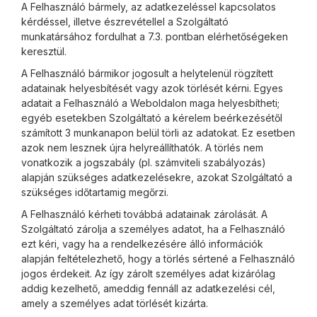
A Felhasználó bármely, az adatkezeléssel kapcsolatos
kérdéssel, illetve észrevétellel a Szolgáltató
munkatársához fordulhat a 7.3. pontban elérhetőségeken
keresztül.
A Felhasználó bármikor jogosult a helytelenül rögzített
adatainak helyesbítését vagy azok törlését kérni. Egyes
adatait a Felhasználó a Weboldalon maga helyesbítheti;
egyéb esetekben Szolgáltató a kérelem beérkezésétől
számított 3 munkanapon belül törli az adatokat. Ez esetben
azok nem lesznek újra helyreállíthatók. A törlés nem
vonatkozik a jogszabály (pl. számviteli szabályozás)
alapján szükséges adatkezelésekre, azokat Szolgáltató a
szükséges időtartamig megőrzi.
A Felhasználó kérheti továbbá adatainak zárolását. A
Szolgáltató zárolja a személyes adatot, ha a Felhasználó
ezt kéri, vagy ha a rendelkezésére álló információk
alapján feltételezhető, hogy a törlés sértené a Felhasználó
jogos érdekeit. Az így zárolt személyes adat kizárólag
addig kezelhető, ameddig fennáll az adatkezelési cél,
amely a személyes adat törlését kizárta.