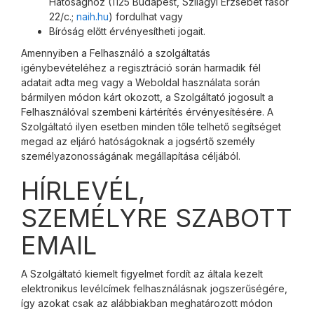
Hatósághoz (1125 Budapest, Szilágyi Erzsébet fasor
22/c.;
naih.hu
) fordulhat vagy
Bíróság előtt érvényesítheti jogait.
Amennyiben a Felhasználó a szolgáltatás
igénybevételéhez a regisztráció során harmadik fél
adatait adta meg vagy a Weboldal használata során
bármilyen módon kárt okozott, a Szolgáltató jogosult a
Felhasználóval szembeni kártérítés érvényesítésére. A
Szolgáltató ilyen esetben minden tőle telhető segítséget
megad az eljáró hatóságoknak a jogsértő személy
személyazonosságának megállapítása céljából.
HÍRLEVÉL,
SZEMÉLYRE SZABOTT
EMAIL
A Szolgáltató kiemelt figyelmet fordít az általa kezelt
elektronikus levélcímek felhasználásnak jogszerűségére,
így azokat csak az alábbiakban meghatározott módon