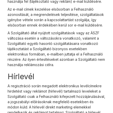
használja fel (tájékoztató vagy reklám) e-mail küldésére.
Az e-mail címek kezelése elsősorban a Felhasználó
azonosítását, a megrendelések teljesítése, szolgáltatások
igénybe vétele során a kapcsolattartást szolgálja, így
elsősorban ennek érdekében kerül sor e-mail küldésére.
A Szolgáltató által nyújtott szolgáltatások vagy az ÁSZF
változása esetén a változásokra vonatkozó, valamint a
Szolgáltató egyéb hasonló szolgáltatásaira vonatkozó
tájékoztatást a Szolgáltató bizonyos esetekben
elektronikus formában, e-mailben juttatja el a Felhasználó
részére. Az ilyen értesítéseket azonban a Szolgáltató nem
használja reklámozási célra.
Hírlevél
A regisztráció során megadott elektronikus levélcímekre
hirdetést vagy reklámot (hírlevél) tartalmazó leveleket a
Szolgáltató csak a Felhasználó kifejezett hozzájárulásával,
a jogszabályi előírásoknak megfelelő esetekben és
módon küld. A hírlevél direkt marketing elemekkel
rendelkezik és reklámot tartalmaz. Szolgáltató a hírlevél