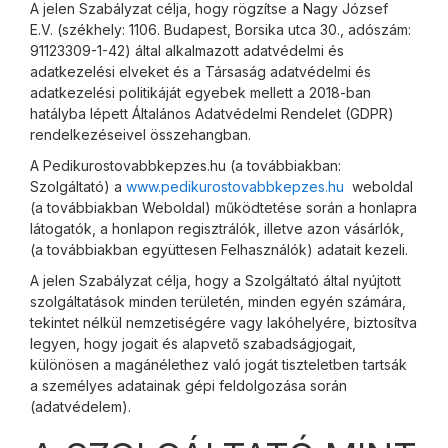
A jelen Szabályzat célja, hogy rögzítse a Nagy József
E.V. (székhely: 1106. Budapest, Borsika utca 30., adószám:
91123309-1-42) által alkalmazott adatvédelmi és
adatkezelési elveket és a Társaság adatvédelmi és
adatkezelési politikáját egyebek mellett a 2018-ban
hatályba lépett Általános Adatvédelmi Rendelet (GDPR)
rendelkezéseivel összehangban.
A Pedikurostovabbkepzes.hu (a továbbiakban:
Szolgáltató) a
www.pedikurostovabbkepzes.hu
weboldal
(a továbbiakban Weboldal) működtetése során a honlapra
látogatók, a honlapon regisztrálók, illetve azon vásárlók,
(a továbbiakban együttesen Felhasználók) adatait kezeli.
A jelen Szabályzat célja, hogy a Szolgáltató által nyújtott
szolgáltatások minden területén, minden egyén számára,
tekintet nélkül nemzetiségére vagy lakóhelyére, biztosítva
legyen, hogy jogait és alapvető szabadságjogait,
különösen a magánélethez való jogát tiszteletben tartsák
a személyes adatainak gépi feldolgozása során
(adatvédelem).