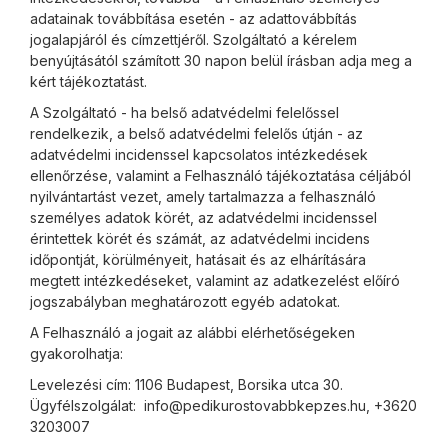
adatainak továbbítása esetén - az adattovábbítás
jogalapjáról és címzettjéről. Szolgáltató a kérelem
benyújtásától számított 30 napon belül írásban adja meg a
kért tájékoztatást.
A Szolgáltató - ha belső adatvédelmi felelőssel
rendelkezik, a belső adatvédelmi felelős útján - az
adatvédelmi incidenssel kapcsolatos intézkedések
ellenőrzése, valamint a Felhasználó tájékoztatása céljából
nyilvántartást vezet, amely tartalmazza a felhasználó
személyes adatok körét, az adatvédelmi incidenssel
érintettek körét és számát, az adatvédelmi incidens
időpontját, körülményeit, hatásait és az elhárítására
megtett intézkedéseket, valamint az adatkezelést előíró
jogszabályban meghatározott egyéb adatokat.
A Felhasználó a jogait az alábbi elérhetőségeken
gyakorolhatja:
Levelezési cím: 1106 Budapest, Borsika utca 30.
Ügyfélszolgálat: info@pedikurostovabbkepzes.hu, +3620
3203007