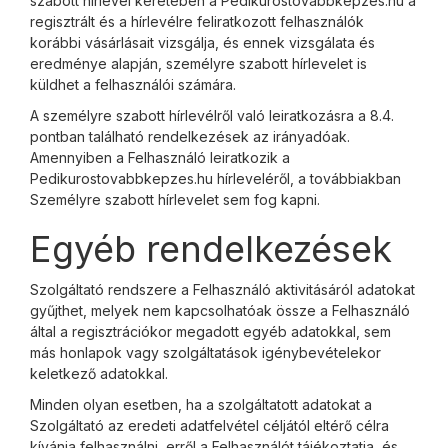
szabott hírlevél keretében a Pedikurostovabbkepzes.hu a
regisztrált és a hírlevélre feliratkozott felhasználók
korábbi vásárlásait vizsgálja, és ennek vizsgálata és
eredménye alapján, személyre szabott hírlevelet is
küldhet a felhasználói számára.
A személyre szabott hírlevélről való leiratkozásra a 8.4.
pontban található rendelkezések az irányadóak.
Amennyiben a Felhasználó leiratkozik a
Pedikurostovabbkepzes.hu hírleveléről, a továbbiakban
Személyre szabott hírlevelet sem fog kapni.
Egyéb rendelkezések
Szolgáltató rendszere a Felhasználó aktivitásáról adatokat
gyűjthet, melyek nem kapcsolhatóak össze a Felhasználó
által a regisztrációkor megadott egyéb adatokkal, sem
más honlapok vagy szolgáltatások igénybevételekor
keletkező adatokkal.
Minden olyan esetben, ha a szolgáltatott adatokat a
Szolgáltató az eredeti adatfelvétel céljától eltérő célra
kívánja felhasználni, erről a Felhasználót tájékoztatja, és