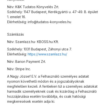
Név: K&K Tudatos Könyvelés Zrt.
Székhely: 1147 Budapest, Kerékgyártó u. 47-49. B. épület
1. emelet 16.
Elérhetőség: info@tudatos-konyveles.hu
Számlázás
Név: Szamlazz.hu- KBOSS.hu Kft.
Székhely: 1031 Budapest, Záhonyi utca 7.
Elérhetőség:
https://www.szamlazz.hu/
Név: Barion Payment Zrt.
Név: Stripe Inc.
A Nagy József E.V. a Felhasználó személyes adatait
nyomon követhető módon és a jogszabályoknak
megfelelően kezeli. A fentieken túl a személyes adatokat
harmadik személyeknek csak és kizárólag a Felhasználó
hozzájárulása esetén továbbítja, és csak hatósági
megkeresések esetén adja ki.