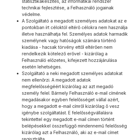
statisztikakészítés, az informatikai rendszer
technikai fejlesztése, a Felhasználó jogainak
védelme.
A Szolgáltató a megadott személyes adatokat az e
pontokban írt céloktól eltérő célokra nem használja
illetve használhatja fel. Személyes adatok harmadik
személynek vagy hatóságok számára történő
kiadása - hacsak törvény ettől eltérően nem
rendelkezik kötelező erővel - kizárólag a
Felhasználó előzetes, kifejezett hozzájárulása
esetén lehetséges.
Szolgáltató a neki megadott személyes adatokat
nem ellenőrzi. A megadott adatok
megfelelősségéért kizárólag az azt megadó
személy felel. Bármely Felhasználó e-mail címének
megadásakor egyben felelősséget vállal azért,
hogy a megadott e-mail címről kizárólag ő vesz
igénybe szolgáltatást. E felelősségvállalásra
tekintettel egy megadott e-mail címen történt
belépésekkel összefüggő mindennemű felelősség
kizárólag azt a Felhasználó, aki az e-mail címet
regisztrálta.