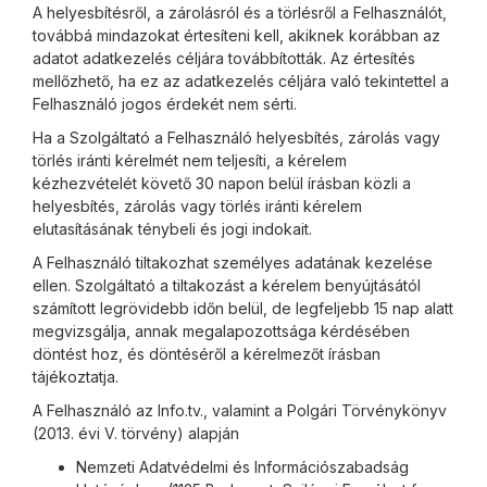
A helyesbítésről, a zárolásról és a törlésről a Felhasználót,
továbbá mindazokat értesíteni kell, akiknek korábban az
adatot adatkezelés céljára továbbították. Az értesítés
mellőzhető, ha ez az adatkezelés céljára való tekintettel a
Felhasználó jogos érdekét nem sérti.
Ha a Szolgáltató a Felhasználó helyesbítés, zárolás vagy
törlés iránti kérelmét nem teljesíti, a kérelem
kézhezvételét követő 30 napon belül írásban közli a
helyesbítés, zárolás vagy törlés iránti kérelem
elutasításának ténybeli és jogi indokait.
A Felhasználó tiltakozhat személyes adatának kezelése
ellen. Szolgáltató a tiltakozást a kérelem benyújtásától
számított legrövidebb időn belül, de legfeljebb 15 nap alatt
megvizsgálja, annak megalapozottsága kérdésében
döntést hoz, és döntéséről a kérelmezőt írásban
tájékoztatja.
A Felhasználó az Info.tv., valamint a Polgári Törvénykönyv
(2013. évi V. törvény) alapján
Nemzeti Adatvédelmi és Információszabadság