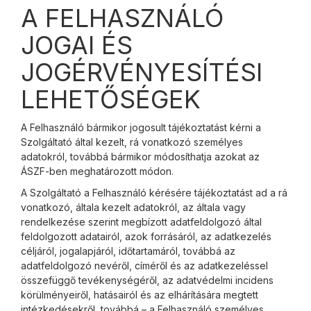
A FELHASZNÁLÓ
JOGAI ÉS
JOGÉRVÉNYESÍTÉSI
LEHETŐSÉGEK
A Felhasználó bármikor jogosult tájékoztatást kérni a
Szolgáltató által kezelt, rá vonatkozó személyes
adatokról, továbbá bármikor módosíthatja azokat az
ÁSZF-ben meghatározott módon.
A Szolgáltató a Felhasználó kérésére tájékoztatást ad a rá
vonatkozó, általa kezelt adatokról, az általa vagy
rendelkezése szerint megbízott adatfeldolgozó által
feldolgozott adatairól, azok forrásáról, az adatkezelés
céljáról, jogalapjáról, időtartamáról, továbbá az
adatfeldolgozó nevéről, címéről és az adatkezeléssel
összefüggő tevékenységéről, az adatvédelmi incidens
körülményeiről, hatásairól és az elhárítására megtett
intézkedésekről, továbbá – a Felhasználó személyes