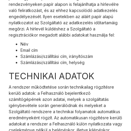
rendezvényeken papír alapon is felajánlhatja a hírlevélre
való feliratkozást, és az ehhez kapcsolódó adatkezelés
engedélyezését. Ilyen esetekben az aláírt papír alapú
nyilatkozatot az Szolgáltató az adatkezelés időtartamáig
megőrzi. A hírlevél küldéshez a Szolgáltató a
regisztrációkor megadott alábbi adatokat használja fel:
Név
Email cím
Számlázási/szállítási cím, irányítószám
Számlázási/szállítási cím, helység
TECHNIKAI ADATOK
A rendszer működtetése során technikailag rögzítésre
kerülő adatok: a Felhasználó bejelentkező
számítógépének azon adatai, melyek a szolgáltatás
igénybevétele során generálódnak és melyeket a
Szolgáltató rendszere a technikai folyamatok automatikus
eredményeként rögzít. Az automatikusan rögzítésre kerülő
adatokat a rendszer a Felhasználó külön nyilatkozata vagy
cselekménye nélkül a belépéskor, illetve kilépéskor