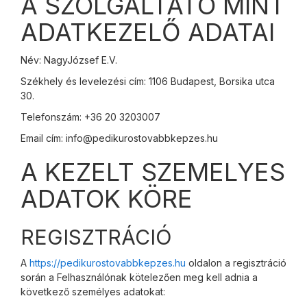
A SZOLGÁLTATÓ MINT
ADATKEZELŐ ADATAI
Név: NagyJózsef E.V.
Székhely és levelezési cím: 1106 Budapest, Borsika utca
30.
Telefonszám: +36 20 3203007
Email cím: info@pedikurostovabbkepzes.hu
A KEZELT SZEMELYES
ADATOK KÖRE
REGISZTRÁCIÓ
A
https://pedikurostovabbkepzes.hu
oldalon a regisztráció
során a Felhasználónak kötelezően meg kell adnia a
következő személyes adatokat: