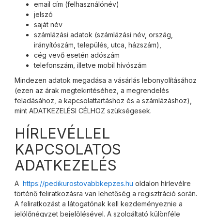
email cím (felhasználónév)
jelszó
saját név
számlázási adatok (számlázási név, ország,
irányítószám, település, utca, házszám),
cég vevő esetén adószám
telefonszám, illetve mobil hívószám
Mindezen adatok megadása a vásárlás lebonyolításához
(ezen az árak megtekintéséhez, a megrendelés
feladásához, a kapcsolattartáshoz és a számlázáshoz),
mint ADATKEZELÉSI CÉLHOZ szükségesek.
HÍRLEVÉLLEL
KAPCSOLATOS
ADATKEZELÉS
A
https://pedikurostovabbkepzes.hu
oldalon hírlevélre
történő feliratkozásra van lehetőség a regisztráció során.
A feliratkozást a látogatónak kell kezdeményeznie a
jelölőnégyzet bejelölésével. A szolgáltató különféle