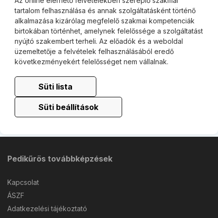
Az online elérhető felvételekben szereplő szakmai
tartalom felhasználása és annak szolgáltatásként történő
alkalmazása kizárólag megfelelő szakmai kompetenciák
birtokában történhet, amelynek felelőssége a szolgáltatást
nyújtó szakembert terheli. Az előadók és a weboldal
üzemeltetője a felvételek felhasználásából eredő
következményekért felelősséget nem vállalnak.
Süti lista
Süti beállítások
Pedikűrös továbbképzések
Kapcsolat
ÁSZF
Adatkezelési tájékoztató